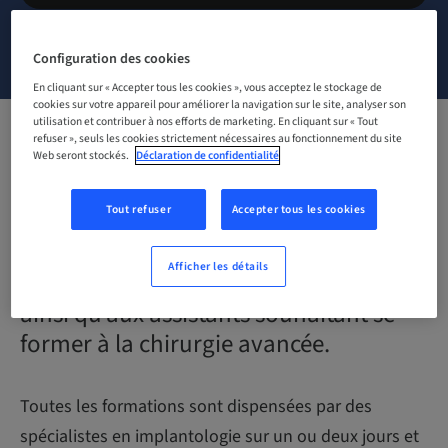
NOUS CONTACTER
Configuration des cookies
En cliquant sur « Accepter tous les cookies », vous acceptez le stockage de
cookies sur votre appareil pour améliorer la navigation sur le site, analyser son
utilisation et contribuer à nos efforts de marketing. En cliquant sur « Tout
refuser », seuls les cookies strictement nécessaires au fonctionnement du site
Découvrez nos formations en
Web seront stockés.
Déclaration de confidentialité
implantologie conçues pour tous les
Tout refuser
Accepter tous les cookies
chirurgiens dentistes,
souhaitant faire évoluer leur cabinet
Afficher les détails
vers une plus grande spécialisation,
ainsi qu’aux assistants souhaitant se
former à la chirurgie avancée.
Toutes les formations sont dispensées par des
spécialistes en implantologie sur un ou deux jours et