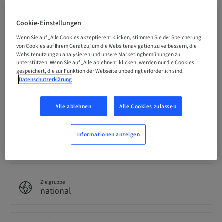
Registrierungsfrist
Cookie-Einstellungen
20. Sep. 2026 (UTC+9)
Wenn Sie auf „Alle Cookies akzeptieren“ klicken, stimmen Sie der Speicherung
von Cookies auf Ihrem Gerät zu, um die Websitenavigation zu verbessern, die
Websitenutzung zu analysieren und unsere Marketingbemühungen zu
Preis pro Teilnehmer (es gelten lokale Steuern)
unterstützen. Wenn Sie auf „Alle ablehnen“ klicken, werden nur die Cookies
JPY 50000.00
gespeichert, die zur Funktion der Webseite unbedingt erforderlich sind.
Datenschutzerklärung
Sprache
Alle ablehnen
Alle Cookies zulassen
Japanisch
Informationen anzeigen
Punkte
0.00 Punkte
Zielgruppe
national