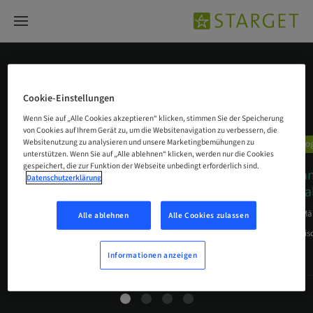
Biomaterialien
Cookie-Einstellungen
Wenn Sie auf „Alle Cookies akzeptieren“ klicken, stimmen Sie der Speicherung
von Cookies auf Ihrem Gerät zu, um die Websitenavigation zu verbessern, die
Websitenutzung zu analysieren und unsere Marketingbemühungen zu
Biologics
Biolo
unterstützen. Wenn Sie auf „Alle ablehnen“ klicken, werden nur die Cookies
gespeichert, die zur Funktion der Webseite unbedingt erforderlich sind.
Plastische Parodontalchirurgie mit
Behan
Datenschutzerklärung
mucoderm® und Emdogain®
infra
11. Sep. 2017
22. Mä
Alle ablehnen
Alle Cookies zulassen
Ein klinischer Fallbericht von Dávid Botond Hangyási,
Ein klinis
Ungarn
Informationen anzeigen