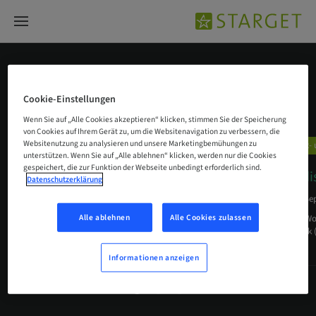
Schulungen und Kurse
Cookie-Einstellungen
Wenn Sie auf „Alle Cookies akzeptieren“ klicken, stimmen Sie der Speicherung
von Cookies auf Ihrem Gerät zu, um die Websitenavigation zu verbessern, die
Websitenutzung zu analysieren und unsere Marketingbemühungen zu
Fort- und Weiterbildung
Fort-
unterstützen. Wenn Sie auf „Alle ablehnen“ klicken, werden nur die Cookies
gespeichert, die zur Funktion der Webseite unbedingt erforderlich sind.
Lernen Sie bei Live-Operationen
Nordi
Datenschutzerklärung
unter realen Bedingungen und
…
17. Se
20. Sep. 2017
Alle ablehnen
Alle Cookies zulassen
Erster W
Network (
Der Reality-Zahnmedizinkanal – Live-Streams, Video-on-
Demand, Online-Tutorials
Informationen anzeigen