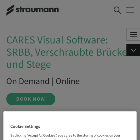
CARES Visual Software: SRBB,
BOOK NOW
Verschraubte Brücken und
Stege
CARES Visual Software:
SRBB, Verschraubte Brücken
und Stege
On Demand | Online
BOOK NOW
Cookie Settings
Status
bookable
By clicking “Accept All Cookies”, you agree to the storing of cookies on your