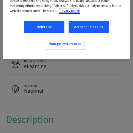
device to enhance site navigation, analyze site usage, and assist in our
marketing efforts. By clicking “Reject All” only cookies strictly necessary for the
website to function will be stored.
Privacy notice
Language
German
Reject All
Accept All Cookies
Points
0.00 Points
Manage Preferences
Delivery method
eLearning
Audience
National
Description