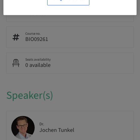
Audience
National
Course no.
BIO09261
Seats availability
0 available
Speaker(s)
Dr.
Jochen Tunkel