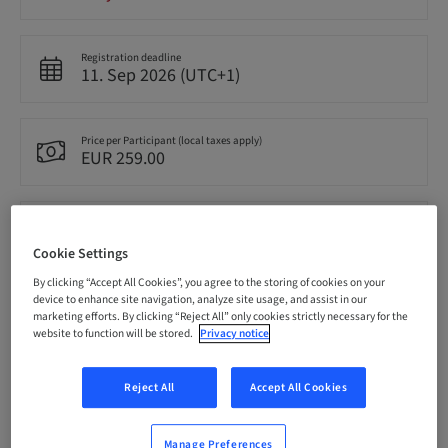
Registration deadline
11. Sep 2026 (UTC+1)
Price per Participant (local taxes apply)
EUR 259.00
Language
German
Cookie Settings
By clicking “Accept All Cookies”, you agree to the storing of cookies on your
device to enhance site navigation, analyze site usage, and assist in our
Points
marketing efforts. By clicking “Reject All” only cookies strictly necessary for the
9.00 Points
website to function will be stored.
Privacy notice
Reject All
Accept All Cookies
Delivery method
Live surgery
Manage Preferences