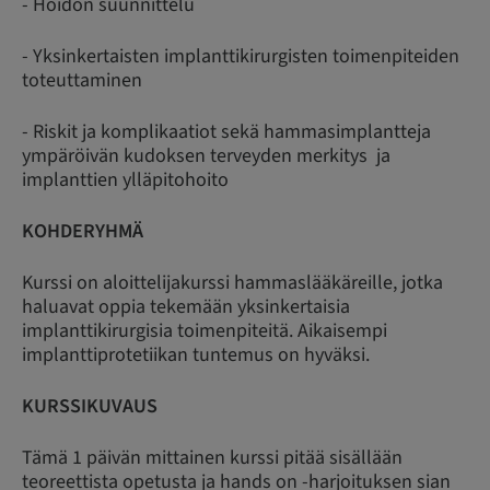
- Hoidon suunnittelu
- Yksinkertaisten implanttikirurgisten toimenpiteiden
toteuttaminen
- Riskit ja komplikaatiot sekä hammasimplantteja
ympäröivän kudoksen terveyden merkitys ja
implanttien ylläpitohoito
KOHDERYHMÄ
Kurssi on aloittelijakurssi hammaslääkäreille, jotka
haluavat oppia tekemään yksinkertaisia
implanttikirurgisia toimenpiteitä. Aikaisempi
implanttiprotetiikan tuntemus on hyväksi.
KURSSIKUVAUS
Tämä 1 päivän mittainen kurssi pitää sisällään
teoreettista opetusta ja hands on -harjoituksen sian