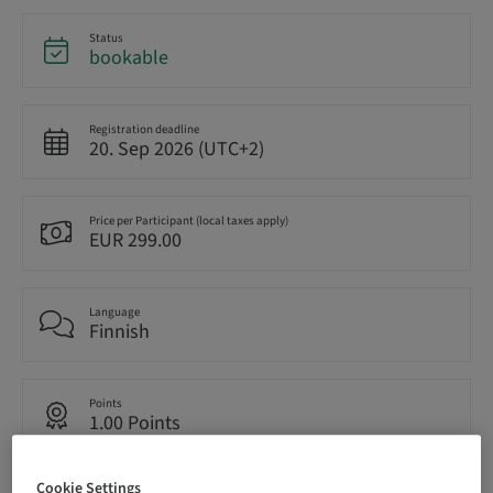
Status
bookable
Registration deadline
20. Sep 2026 (UTC+2)
Price per Participant (local taxes apply)
EUR 299.00
Language
Finnish
Points
1.00 Points
Cookie Settings