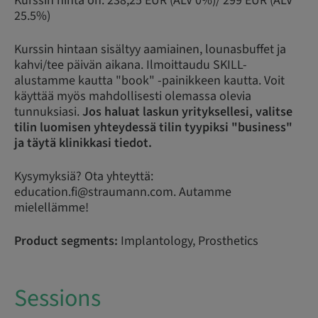
Kurssin hinta on: 238,25 EUR (ALV 0%)/ 299 EUR (ALV
25.5%)
Kurssin hintaan sisältyy aamiainen, lounasbuffet ja
kahvi/tee päivän aikana. Ilmoittaudu SKILL-
alustamme kautta "book" -painikkeen kautta. Voit
käyttää myös mahdollisesti olemassa olevia
tunnuksiasi.
Jos haluat laskun yrityksellesi, valitse
tilin luomisen yhteydessä tilin tyypiksi "business"
ja täytä klinikkasi tiedot.
Kysymyksiä? Ota yhteyttä:
education.fi@straumann.com. Autamme
mielellämme!
Product segments:
Implantology, Prosthetics
Sessions