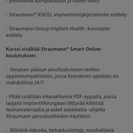
- yleisimmät komplikaatiot ja niiden hoito
- Straumann® iEXCEL implantointijärjestelmän esittely
- Straumann Group Implant Health -konseptin
esittely
Kurssi sisältää Straumann® Smart Online
koulutuksen:
- Ilmaisen pääsyn ainutlaatuiseen verkko-
oppimisympäristöön, jossa itsenäinen opiskelu on
mahdollista 24/7
- Pitää sisällään interaktiivisia PDF-oppaita, joissa
laajasti implanttikirurgiaan liittyvää kliinistä
teoriamateriaalia ja askel askeleelta -ohjeita
Straumann perustuotteiden käyttöön.
- Kliinisiä videoita, tarkastuslistoja, muokattavia