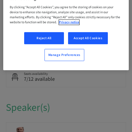
Delivery method
Theoretical
By clicking “Accept All Cookies”, you agree to the storing of cookies on your
device to enhance site navigation, analyze site usage, and assist in our
marketing efforts. By clicking “Reject All” only cookies strictly necessary for the
website to function will be stored.
Privacy notice
Audience
National
Reject All
Accept All Cookies
Course no.
SMARTImplantology
Manage Preferences
Seats availability
7/12 available
Speaker(s)