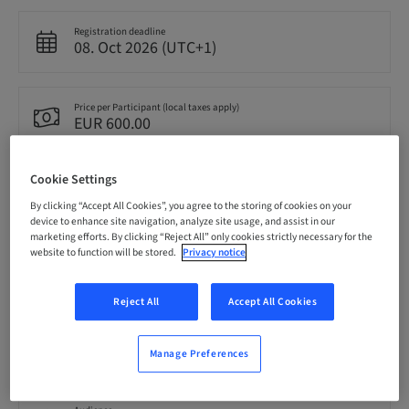
Registration deadline
08. Oct 2026 (UTC+1)
Price per Participant (local taxes apply)
EUR 600.00
Cookie Settings
Language
Croatian
By clicking “Accept All Cookies”, you agree to the storing of cookies on your
device to enhance site navigation, analyze site usage, and assist in our
marketing efforts. By clicking “Reject All” only cookies strictly necessary for the
website to function will be stored.
Privacy notice
Points
0.00 Points
Reject All
Accept All Cookies
Delivery method
Theoretical
Manage Preferences