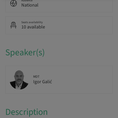
Audience
National
Seats availability
10 available
Speaker(s)
MDT
Igor Galić
Description