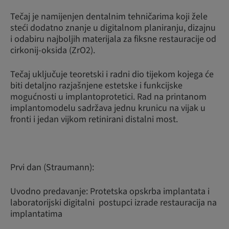
Tečaj je namijenjen dentalnim tehničarima koji žele
steći dodatno znanje u digitalnom planiranju, dizajnu
i odabiru najboljih materijala za fiksne restauracije od
cirkonij-oksida (ZrO2).
Tečaj uključuje teoretski i radni dio tijekom kojega će
biti detaljno razjašnjene estetske i funkcijske
mogućnosti u implantoprotetici. Rad na printanom
implantomodelu sadržava jednu krunicu na vijak u
fronti i jedan vijkom retinirani distalni most.
Prvi dan (Straumann):
Uvodno predavanje: Protetska opskrba implantata i
laboratorijski digitalni postupci izrade restauracija na
implantatima