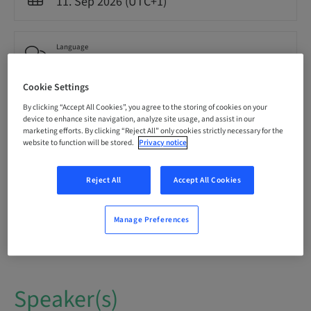
11. Sep 2026 (UTC+1)
Language
Spanish
Cookie Settings
Points
By clicking “Accept All Cookies”, you agree to the storing of cookies on your
0.00 Points
device to enhance site navigation, analyze site usage, and assist in our
marketing efforts. By clicking “Reject All” only cookies strictly necessary for the
website to function will be stored.
Privacy notice
Delivery method
Theoretical
Reject All
Accept All Cookies
Manage Preferences
Audience
National
Speaker(s)