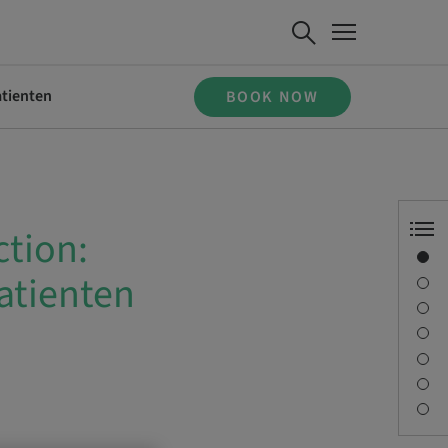
atienten
BOOK NOW
ction:
Overview
atienten
Speaker(s)
Description
Sessions
Journey & Venues
Contact person
Downloads