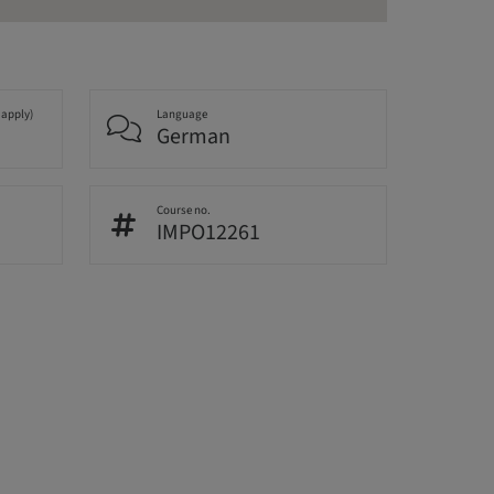
 apply)
Language
German
Course no.
IMPO12261