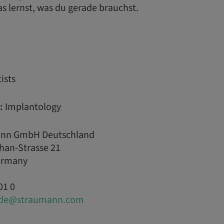
s lernst, was du gerade brauchst.
ists
:
Implantology
nn GmbH Deutschland
han-Strasse 21
Germany
01 0
.de@straumann.com