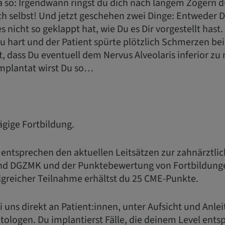
ja so: Irgendwann ringst du dich nach langem Zögern d
ch selbst! Und jetzt geschehen zwei Dinge: Entweder D
es nicht so geklappt hat, wie Du es Dir vorgestellt hast
u hart und der Patient spürte plötzlich Schmerzen be
t, dass Du eventuell dem Nervus Alveolaris inferior 
Implantat wirst Du so…
tägige Fortbildung.
 entsprechen den aktuellen Leitsätzen zur zahnärztli
nd DGZMK und der Punktebewertung von Fortbildung
greicher Teilnahme erhältst du 25 CME-Punkte.
i uns direkt an Patient:innen, unter Aufsicht und Anle
ologen. Du implantierst Fälle, die deinem Level entsp