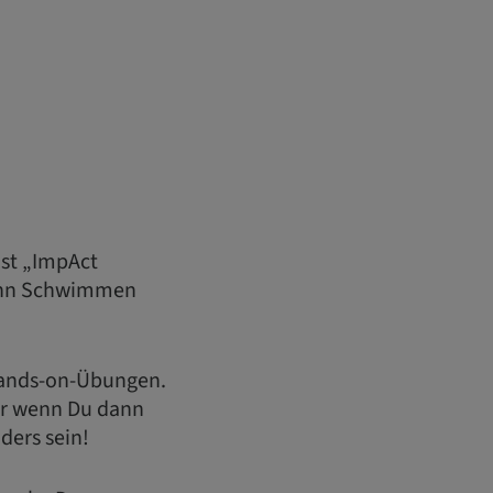
ist „ImpAct
 Denn Schwimmen
 Hands-on-Übungen.
ber wenn Du dann
ders sein!