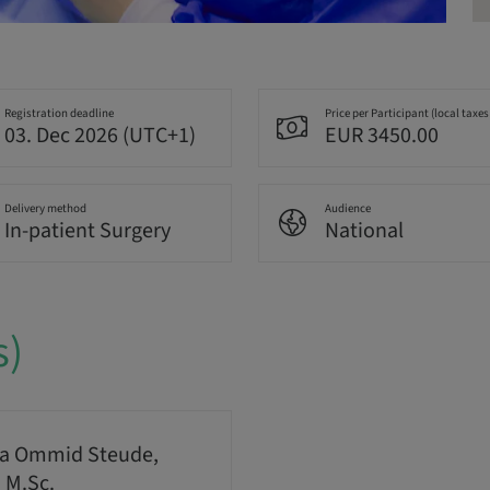
Registration deadline
Price per Participant (local taxes
03. Dec 2026 (UTC+1)
EUR 3450.00
Delivery method
Audience
In-patient Surgery
National
s)
a Ommid Steude,
, M.Sc.