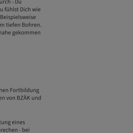
urch - Du
u fühlst Dich wie
. Beispielsweise
im tiefen Bohren.
zu nahe gekommen
chen Fortbildung
en von BZÄK und
itung eines
rechen - bei