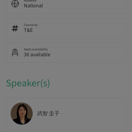
Audience
National
Course no.
T&E
Seats availability
30 available
Speaker(s)
武智 圭子