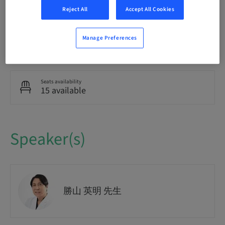
National
Reject All
Accept All Cookies
Manage Preferences
Course no.
Partner
Seats availability
15 available
Speaker(s)
勝山 英明 先生