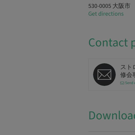
530-0005 大阪市
Get directions
Contact 
スト
修会
Send 
Downloa