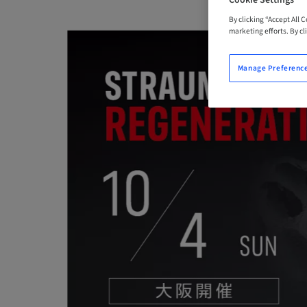
By clicking “Accept All 
marketing efforts. By cli
Manage Preferenc