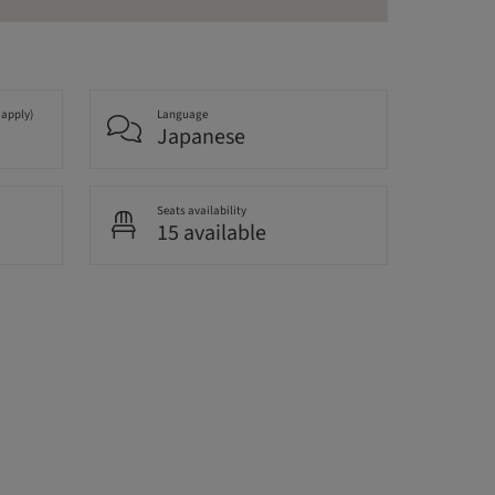
 apply)
Language
Japanese
Seats availability
15 available