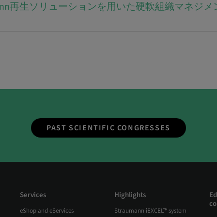
traumann再生ソリューションを用いた硬軟組織マネジメ
PAST SCIENTIFIC CONGRESSES
Services
Highlights
Ed
co
eShop and eServices
Straumann iEXCEL™ system