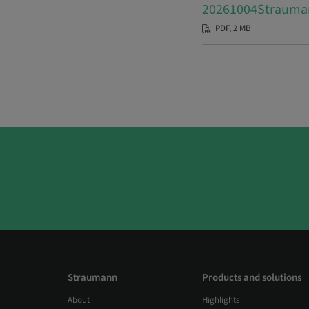
20261004S
PDF, 2 MB
Straumann
Products and solutions
About
Highlights