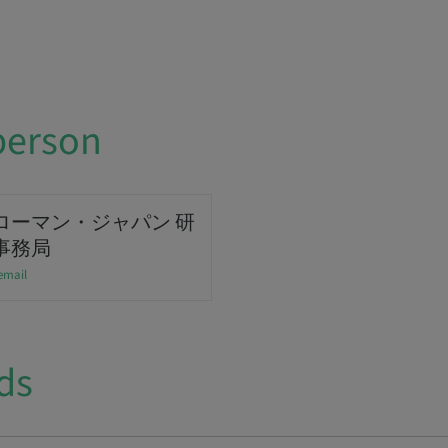
person
ローマン・ジャパン 研
事務局
email
ds