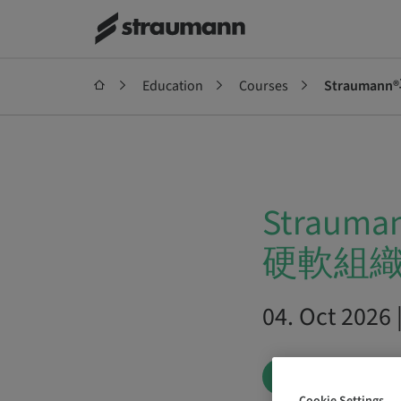
Education
Courses
Straum
Stra
硬軟組
04. Oct 202
BOOK NOW
Cookie Settings