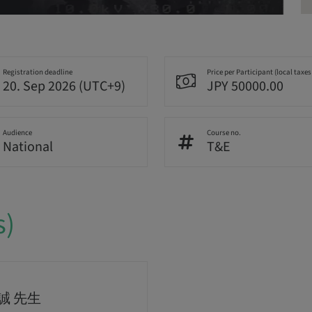
Registration deadline
Price per Participant (local taxes
20. Sep 2026 (UTC+9)
JPY 50000.00
Audience
Course no.
National
T&E
s)
誠 先生