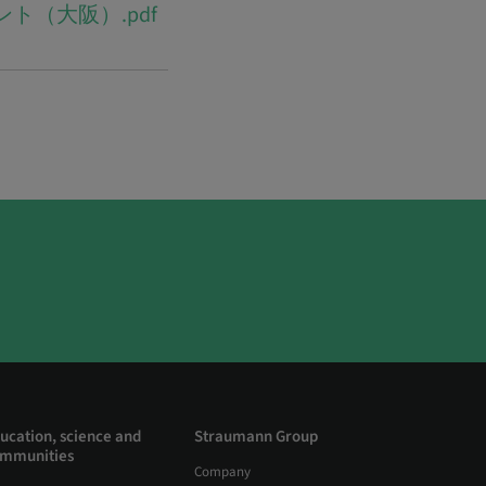
ント（大阪）.pdf
ucation, science and
Straumann Group
mmunities
Company