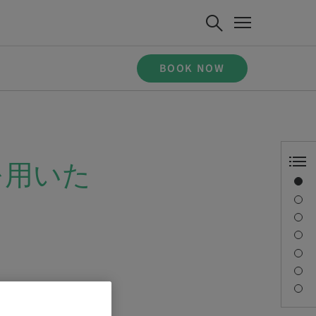
BOOK NOW
ンを用いた
Overview
Speaker(s)
Description
Sessions
Journey & Venues
Contact person
Downloads