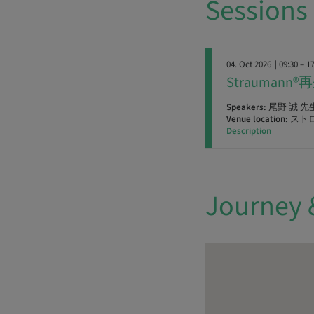
Sessions
04. Oct 2026
| 09:30 – 1
Strauma
Speakers:
尾野 誠 先
Venue location:
スト
Description
Journey 