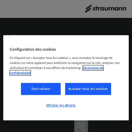
MERCI !
Configuration des cookies
Merci beaucoup de nous avoir contactés.
Votre
En cliquant sur « Accepter tous les cookies », vous acceptez le stockage de
message a été envoyé avec succès.
Nous vous
cookies sur votre appareil pour améliorer la navigation sur le site, analyser son
utilisation et contribuer à nos efforts de marketing.
Déclaration de
contacterons lorsque le système de nettoyage pour
confidentialité
implants dentaires complet GalvoSurge® sera
disponible dans votre région.
Tout refuser
Accepter tous les cookies
Afficher les détails