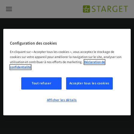
Restaurations esthétiques
Configuration des cookies
En cliquant sur « Accepter tous les cookies », vous acceptez le stockage de
cookies sur votre appareil pour améliorer la navigation sur le site, analyser son
Restaurations esthétiques
utilisation et contribuer à nos efforts de marketing.
Déclaration de
confidentialité
Création d'un profil
d'émergence idéal avec
…
Tout refuser
Accepter tous les cookies
15. oct. 2020
Un rapport de cas d’Alessandro Perucchi
Afficher les détails
et Jessica Dana, Suisse