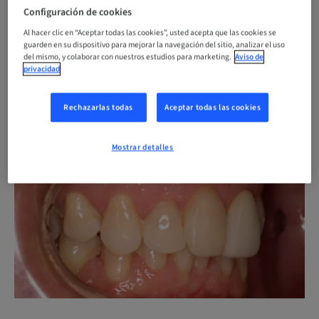
resalte
Configuración de cookies
Al hacer clic en “Aceptar todas las cookies”, usted acepta que las cookies se
guarden en su dispositivo para mejorar la navegación del sitio, analizar el uso
del mismo, y colaborar con nuestros estudios para marketing.
Aviso de
Tus dientes superiores sobrepasan
privacidad
demasiado tus dientes frontales inferiores.
Rechazarlas todas
Aceptar todas las cookies
Antes
Mostrar detalles