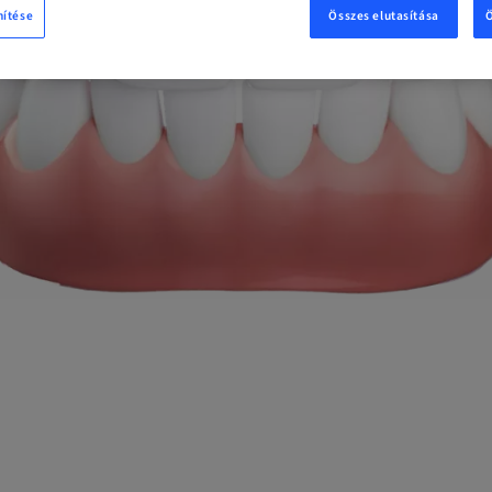
nítése
Összes elutasítása