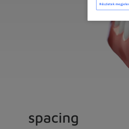
Részletek megjele
spacing