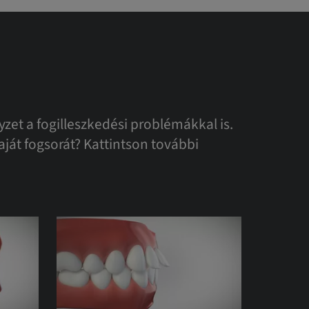
et a fogilleszkedési problémákkal is.
aját fogsorát? Kattintson további