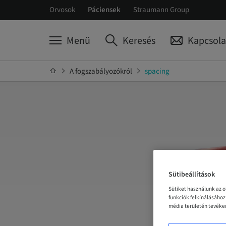
Orvosok
Páciensek
Straumann Group
Menü
Keresés
Kapcsola
A fogszabályozókról
spacing
Sütibeállítások
Sütiket használunk az 
funkciók felkínálásáho
média területén tevéken