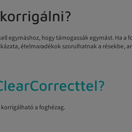
korrigálni?
 kell egymáshoz, hogy támogassák egymást. Ha a f
kázata, ételmaradékok szorulhatnak a résekbe, am
learCorrecttel?
 korrigálható a foghézag.