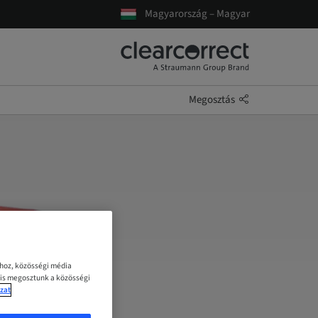
Magyarország – Magyar
Megosztás
ához, közösségi média
 is megosztunk a közösségi
zat