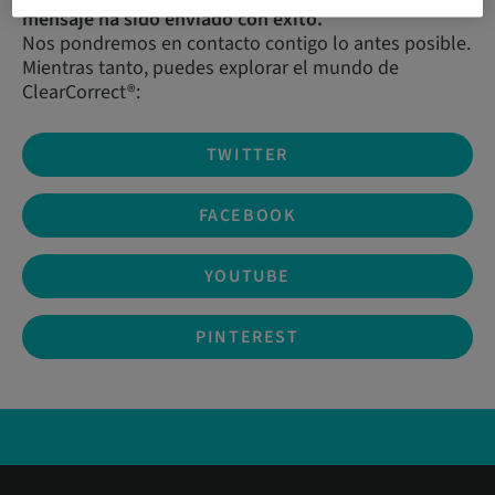
mensaje ha sido enviado con éxito.
Nos pondremos en contacto contigo lo antes posible.
Mientras tanto, puedes explorar el mundo de
ClearCorrect®:
TWITTER
FACEBOOK
YOUTUBE
PINTEREST