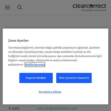
Imprint
Çerez Ayarları
Planlama ve uygulama:
Tanımlama bilgilerini; sitemizin doğru şekilde çalışmasını sağlamak, içerikleri
ve reklamları kişiselleştirmek, sosyal medya özellikleri sunmak ve site
trafiğimizi analiz etmek için kullanıyoruz. Aynı zamanda site kullanımınızla ilgili
Institut Straumann AG
bilgileri; sosyal medya, reklamcılık ve analiz ortaklarımızla
Postfach
paylaşıyoruz.
Gizlilik duyurusu
4002 Basel
İsviçre
Hepsini Reddet
Tüm Çerezleri Kabul Et
Phone:
+41 61 965 11 11
Ayrıntıları göster
Fax:
+41 61 965 11 01
E-mail:
marcom@straumann.com