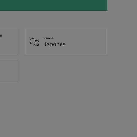
an
Idioma
Japonés