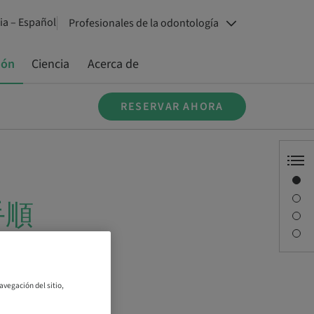
a – Español
Profesionales de la odontología
ión
Ciencia
Acerca de
RESERVAR AHORA
Visión general
Descripción
手順
Sesiones
Persona de contacto
avegación del sitio,