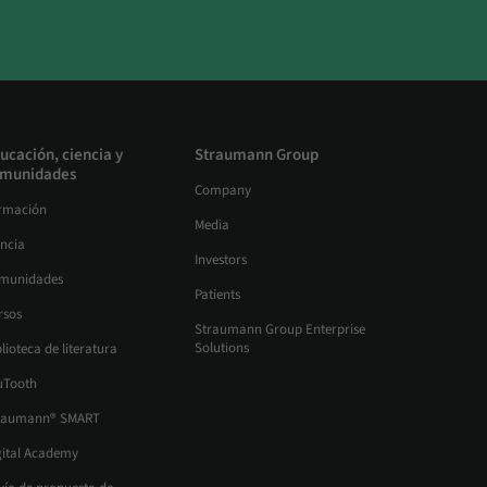
ucación, ciencia y
Straumann Group
munidades
Company
rmación
Media
encia
Investors
munidades
Patients
rsos
Straumann Group Enterprise
Solutions
lioteca de literatura
uTooth
raumann® SMART
gital Academy