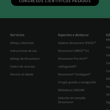
CONGRESOS CIENTÍFICOS PASADOS
Servicios
Aspectos a destacar
Ed
co
eShop y eServices
Sistema Straumann iEXCEL™
Fo
Instrucciones de uso
Straumann SIRIOS™ X3
Ci
eShops de Straumann
Straumann Pro Arch™
Co
Centro de recursos
coDiagnostiX®
Cu
Servicio al cliente
Straumann® Emdogain®
Bib
Cirugía guiada y navegación
Yo
Bibliotecas CADCAM
St
Solución en consulta
Straumann
Di