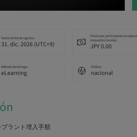
Precio por participante (se aplic
Fecha límite de registro
impuestos locales)
31. dic. 2026 (UTC+9)
JPY 0.00
Método de entrega
Público
eLearning
nacional
ión
ンプラント埋入手順