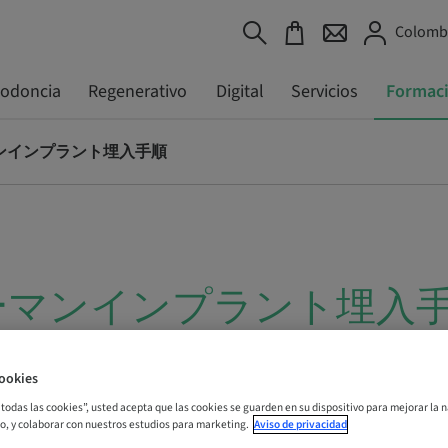
Colombi
todoncia
Regenerativo
Digital
Servicios
Formac
ンインプラント埋入手順
ーマンインプラント埋入
Online
ookies
r todas las cookies”, usted acepta que las cookies se guarden en su dispositivo para mejorar la n
mo, y colaborar con nuestros estudios para marketing.
Aviso de privacidad
ORA