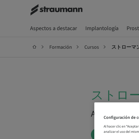
Aspectos a destacar
Implantología
Pros
Formación
Cursos
ストローマ
ストロ
A demanda | 
Configuración de c
Al hacer clic en “Acepta
analizar el uso del mis
RESERVAR AH