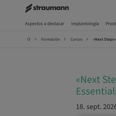
Aspectos a destacar
Implantología
Pros
Formación
Cursos
«Next Steps»
«Next St
Essentia
18. sept. 2026