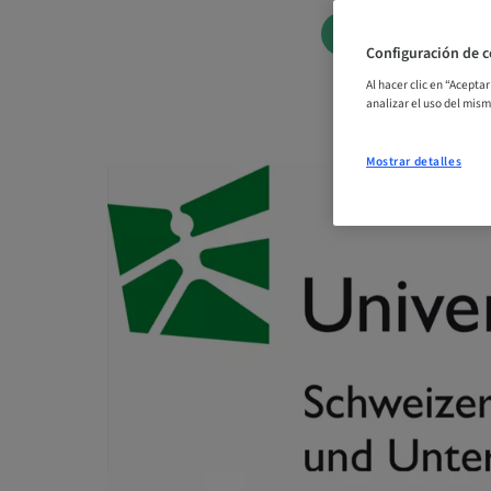
RESERVAR AH
Configuración de c
Al hacer clic en “Acepta
analizar el uso del mis
Mostrar detalles