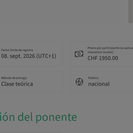
Precio por participante (se aplic
Fecha límite de registro
impuestos locales)
08. sept. 2026 (UTC+1)
CHF 1950.00
Método de entrega
Público
Clase teórica
nacional
ión del ponente