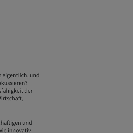
 eigentlich, und
okussieren?
fähigkeit der
irtschaft,
chäftigen und
ie innovativ