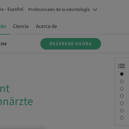
a – Español
Profesionales de la odontología
ión
Ciencia
Acerca de
rzte
RESERVAR AHORA
Visión general
Información del ponente
nt
Descripción
Objetivos de aprendizaje
hnärzte
Sesiones
Desplazamiento y lugares
Persona de contacto