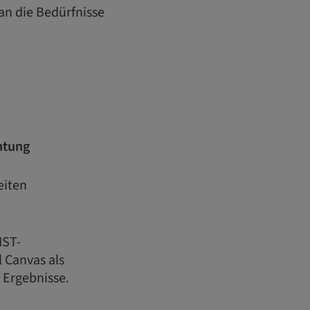
 an die Bedürfnisse
htung
eiten
IST-
 Canvas als
 Ergebnisse.