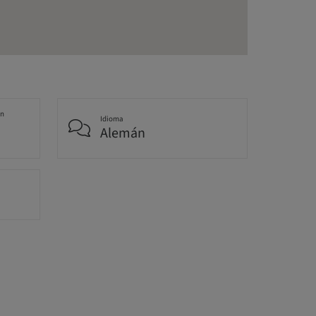
an
Idioma
Alemán