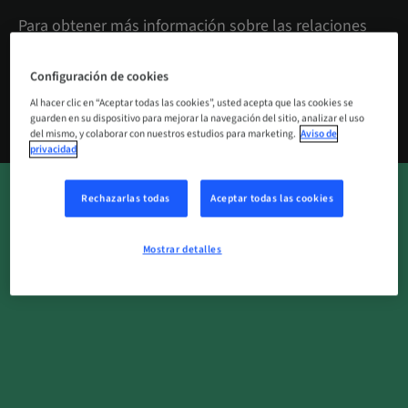
Para obtener más información sobre las relaciones
con los inversores y los medios de comunicación, las
ofertas de empleo y los contactos de desarrollo
Configuración de cookies
empresarial, visita Straumann Group:
www.straumann-group.com
Al hacer clic en “Aceptar todas las cookies”, usted acepta que las cookies se
guarden en su dispositivo para mejorar la navegación del sitio, analizar el uso
del mismo, y colaborar con nuestros estudios para marketing.
Aviso de
privacidad
Rechazarlas todas
Aceptar todas las cookies
Mostrar detalles