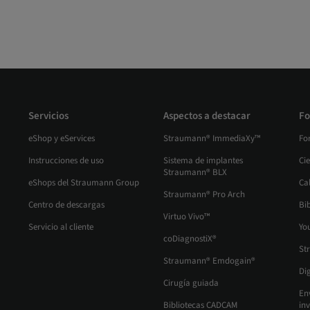
Servicios
Aspectos a destacar
Fo
eShop y eServices
Straumann® ImmediaXy™
Fo
Instrucciones de uso
Sistema de implantes
Ci
Straumann® BLX
eShops del Straumann Group
Ca
Straumann® Pro Arch
Centro de descargas
Bib
Virtuo Vivo™
Servicio al cliente
Yo
coDiagnostiX®
St
Straumann® Emdogain®
Di
Cirugía guiada
En
Bibliotecas CADCAM
inv