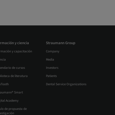
rmación y ciencia
Straumann Group
rmación y capacitación
Company
encia
Media
lendario de cursos
Investors
lioteca de literatura
Patients
uTooth
Dental Service Organizations
raumann® Smart
gital Academy
vío de propuesta de
estigación