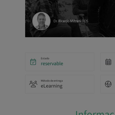
Estado
reservable
Método de entrega
eLearning
Informac