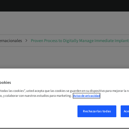
ternacionales
Proven Process to Digitally Manage Immediate Implant T
ocess to Digitally Manage
ookies
e Implant Therapy: Integra
r todas las cookies”, usted acepta que las cookies se guarden en su dispositivo para mejorar la n
mo, y colaborar con nuestros estudios para marketing.
Aviso de privacidad
 of Interdisciplinary Treatme
Rechazarlas todas
Ace
 Growth in an Uncertain Wo