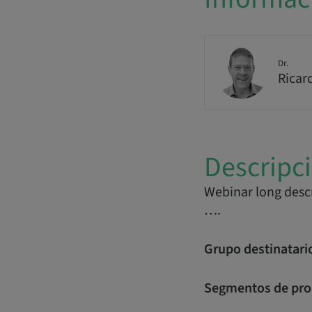
Dr.
Ricar
Descripc
Webinar long descr
….
Grupo destinatari
Segmentos de pro