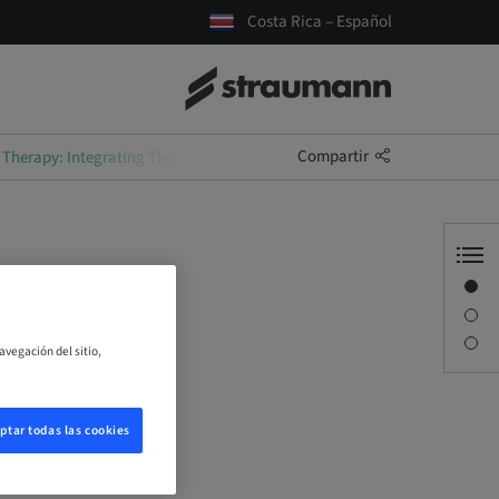
Costa Rica – Español
Compartir
herapy: Integrating The 3 Pillars of Interdisciplinary Treatment for Pra
Visión general
Información del ponente
Descripción
ting The
avegación del sitio,
nt for
ptar todas las cookies
rld