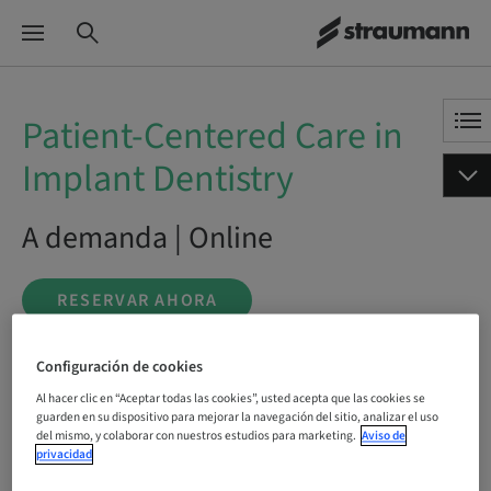
Patient-Centered Care in
Implant Dentistry
A demanda | Online
RESERVAR AHORA
Configuración de cookies
Estado
Al hacer clic en “Aceptar todas las cookies”, usted acepta que las cookies se
reservable
guarden en su dispositivo para mejorar la navegación del sitio, analizar el uso
del mismo, y colaborar con nuestros estudios para marketing.
Aviso de
privacidad
Fecha límite de registro