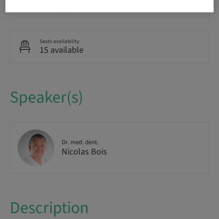
Audience
National
Seats availability
15 available
Speaker(s)
Dr. med. dent.
Nicolas Bois
Description