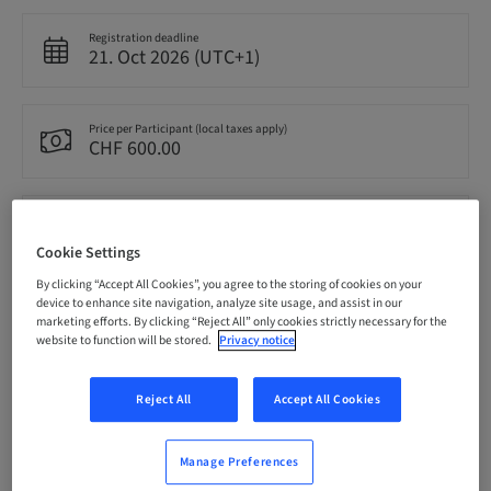
Registration deadline
21. Oct 2026 (UTC+1)
Price per Participant (local taxes apply)
CHF 600.00
Language
French
Cookie Settings
By clicking “Accept All Cookies”, you agree to the storing of cookies on your
device to enhance site navigation, analyze site usage, and assist in our
Points
marketing efforts. By clicking “Reject All” only cookies strictly necessary for the
7.00 Points
website to function will be stored.
Privacy notice
Reject All
Accept All Cookies
Delivery method
Theoretical
Manage Preferences