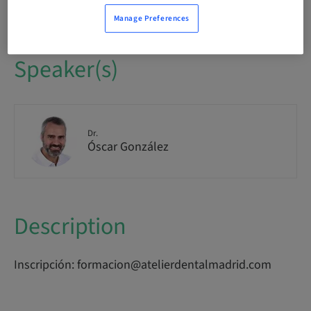
National
Manage Preferences
Speaker(s)
Dr.
Óscar González
Description
Inscripción: formacion@atelierdentalmadrid.com