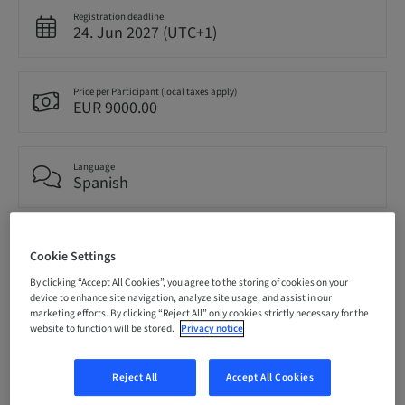
Registration deadline
24. Jun 2027 (UTC+1)
Price per Participant (local taxes apply)
EUR 9000.00
Language
Spanish
Points
0.00 Points
Cookie Settings
By clicking “Accept All Cookies”, you agree to the storing of cookies on your
device to enhance site navigation, analyze site usage, and assist in our
marketing efforts. By clicking “Reject All” only cookies strictly necessary for the
Delivery method
website to function will be stored.
Privacy notice
Theoretical
Reject All
Accept All Cookies
Audience