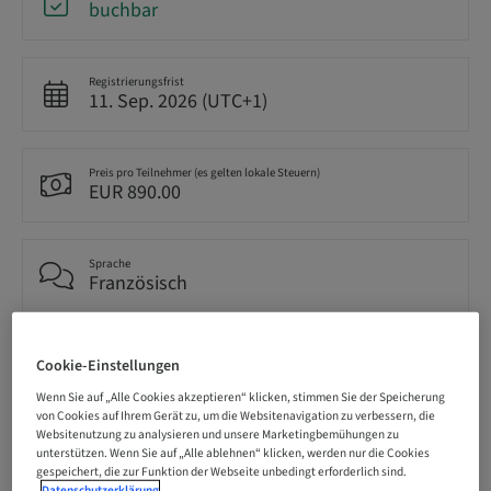
buchbar
Registrierungsfrist
11. Sep. 2026 (UTC+1)
Preis pro Teilnehmer (es gelten lokale Steuern)
EUR 890.00
Sprache
Französisch
Punkte
Cookie-Einstellungen
7.00 Punkte
Wenn Sie auf „Alle Cookies akzeptieren“ klicken, stimmen Sie der Speicherung
von Cookies auf Ihrem Gerät zu, um die Websitenavigation zu verbessern, die
Websitenutzung zu analysieren und unsere Marketingbemühungen zu
Bereitstellungsmethode
unterstützen. Wenn Sie auf „Alle ablehnen“ klicken, werden nur die Cookies
Theorie-Kurs
gespeichert, die zur Funktion der Webseite unbedingt erforderlich sind.
Datenschutzerklärung