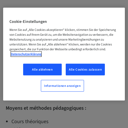
Objectifs pédagogiques :
Cookie-Einstellungen
Perfectionner ses connaissances dans la pose
Wenn Sie auf „Alle Cookies akzeptieren“ klicken, stimmen Sie der Speicherung
d’implants par voie crestale. Améliorer sa pratique
von Cookies auf Ihrem Gerät zu, um die Websitenavigation zu verbessern, die
Websitenutzung zu analysieren und unsere Marketingbemühungen zu
pour réaliser des soulevés de sinus.
unterstützen. Wenn Sie auf „Alle ablehnen“ klicken, werden nur die Cookies
gespeichert, die zur Funktion der Webseite unbedingt erforderlich sind.
Public concerné :
Datenschutzerklärung
Praticiens uniquement ou avec leur assistante
Alle ablehnen
Alle Cookies zulassen
Pré-requis :
Informationen anzeigen
Pas de pré-requis demandé
Moyens et méthodes pédagogiques :
Cours théoriques