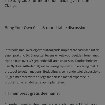
ITI Study Club Turnhout onder leiding van Thomas
Claeys.
Bring Your Own Case & round table discussion
Intercollegiaal overleg over uitdagende implantaat casussen uit de
eigen praktijk. Dr. Claeys zal tevens enkele voorbeelden tonen met
tips en trics over 3D geplande full-arch casussen. Tandtechnieker
Ken Nyckees (Altodental) zal aanwezig zijn om hun ervaring met dit
protocol te delen met ons. Bedoeling is een ronde tafel discussie te
krijgen met meerdere collega tandartsen met al expertise in
prothetische rehabilitatie op implantaten.
ITI membres : gratis deelname!
Opgelet: aantal deelnemers is strikt beperkt tot max