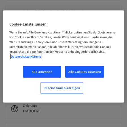
Preis pro Teilnehmer (es gelten lokale Steuern)
EUR 100.00
Cookie-Einstellungen
Wenn Sie auf „Alle Cookies akzeptieren“ klicken, stimmen Sie der Speicherung
Sprache
von Cookies auf Ihrem Gerät zu, um die Websitenavigation zu verbessern, die
Niederländisch
Websitenutzung zu analysieren und unsere Marketingbemühungen zu
unterstützen. Wenn Sie auf „Alle ablehnen“ klicken, werden nur die Cookies
gespeichert, die zur Funktion der Webseite unbedingt erforderlich sind.
Datenschutzerklärung
Punkte
0.00 Punkte
Alle ablehnen
Alle Cookies zulassen
Bereitstellungsmethode
Events & Kongresse
Informationen anzeigen
Zielgruppe
national