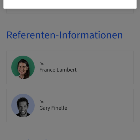
national
Referenten-Informationen
Dr.
France Lambert
Dr.
Gary Finelle