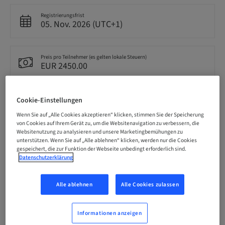
Registrierungsfrist
05. Nov. 2026 (UTC+1)
Preis pro Teilnehmer (es gelten lokale Steuern)
EUR 2450.00
Sprache
Cookie-Einstellungen
Englisch
Wenn Sie auf „Alle Cookies akzeptieren“ klicken, stimmen Sie der Speicherung
von Cookies auf Ihrem Gerät zu, um die Websitenavigation zu verbessern, die
Websitenutzung zu analysieren und unsere Marketingbemühungen zu
unterstützen. Wenn Sie auf „Alle ablehnen“ klicken, werden nur die Cookies
Punkte
0.00 Punkte
gespeichert, die zur Funktion der Webseite unbedingt erforderlich sind.
Datenschutzerklärung
Bereitstellungsmethode
Alle ablehnen
Alle Cookies zulassen
Theorie-Kurs
Informationen anzeigen
Zielgruppe