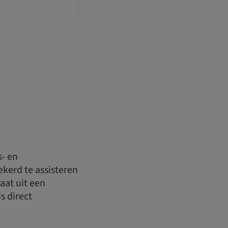
s- en
ekerd te assisteren
aat uit een
s direct