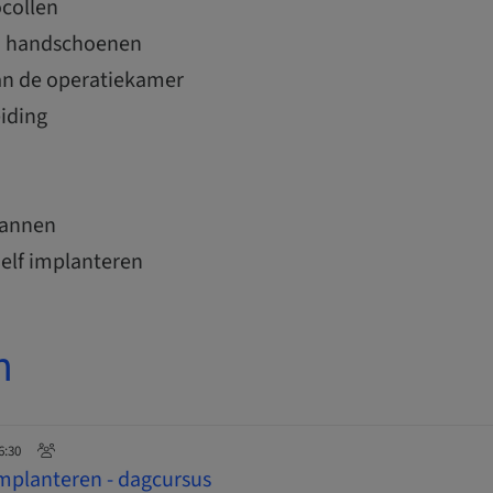
ocollen
n handschoenen
an de operatiekamer
iding
cannen
zelf implanteren
n
6:30
 implanteren - dagcursus