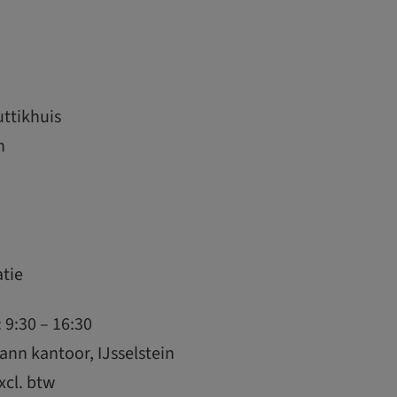
ttikhuis
n
atie
9:30 – 16:30
ann kantoor, IJsselstein
xcl. btw