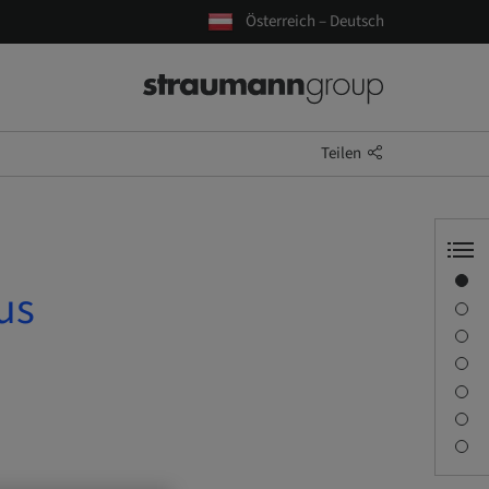
Österreich – Deutsch
Teilen
Übersicht
us
Referenten-Informationen
Beschreibung
Lernziele
Sitzungen
Anreise und Veranstaltungsorte
Kontaktperson