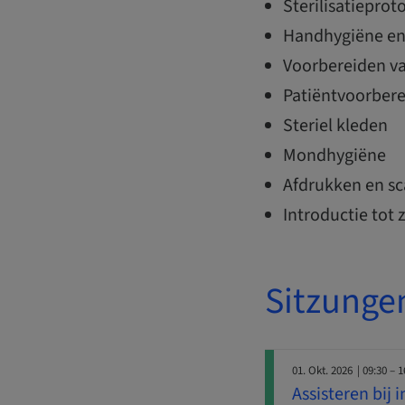
Sterilisatieprot
Handhygiëne e
Voorbereiden v
Patiëntvoorbere
Steriel kleden
Mondhygiëne
Afdrukken en s
Introductie tot 
Sitzunge
01. Okt. 2026
| 09:30 – 1
Assisteren bij