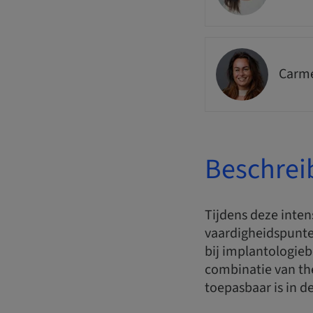
Carme
Beschrei
Tijdens deze inte
vaardigheidspunten
bij implantologieb
combinatie van th
toepasbaar is in de