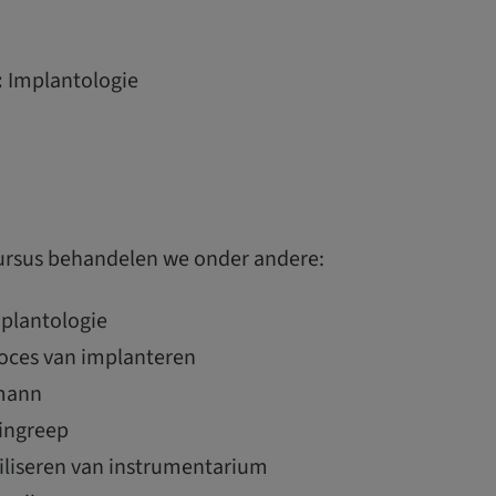
:
Implantologie
ursus behandelen we onder andere:
mplantologie
roces van implanteren
umann
 ingreep
riliseren van instrumentarium