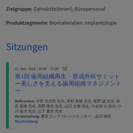
Zielgruppe:
Zahnärzte(innen), Büropersonal
Produktsegmente:
Biomaterialien, Implantologie
Sitzungen
22. Nov. 2026
| 10:00 – 17:00
第1回 歯周組織再生・形成外科サミット
ー美しさを支える歯周組織マネジメント
ー
Referenten:
中田 光太郎 先生, 木村 英隆 先生, 尾野 誠 先生, 奈
良 嘉峰 先生, 髙野 琢也 先生, 山口 文誉 先生, 川名部 大 先生, 小
川 雄大 先生, 山下 素史 先生
Veranstaltung:
東京コンファレンスセンター・品川 港区
Beschreibung