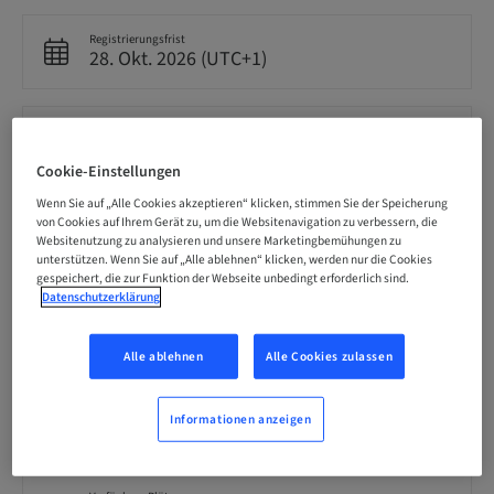
Registrierungsfrist
28. Okt. 2026 (UTC+1)
Preis pro Teilnehmer (es gelten lokale Steuern)
CHF 900.00
Cookie-Einstellungen
Wenn Sie auf „Alle Cookies akzeptieren“ klicken, stimmen Sie der Speicherung
von Cookies auf Ihrem Gerät zu, um die Websitenavigation zu verbessern, die
Sprache
Deutsch
Websitenutzung zu analysieren und unsere Marketingbemühungen zu
unterstützen. Wenn Sie auf „Alle ablehnen“ klicken, werden nur die Cookies
gespeichert, die zur Funktion der Webseite unbedingt erforderlich sind.
Datenschutzerklärung
Punkte
7.00 Punkte
Alle ablehnen
Alle Cookies zulassen
Zielgruppe
Informationen anzeigen
national