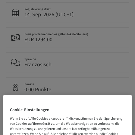
Registrierungsfrist
14. Sep. 2026 (UTC+1)
Preis pro Teilnehmer (es gelten lokale Steuern)
EUR 1294.00
Sprache
Französisch
Punkte
0.00 Punkte
Cookie-Einstellungen
Bereitstellungsmethode
Theorie-Kurs
Wenn Sie auf „Alle Cookies akzeptieren“ klicken, stimmen Sie der Speicherung
von Cookies auf Ihrem Gerät zu, um die Websitenavigation zu verbessern, die
Websitenutzung zu analysieren und unsere Marketingbemühungen zu
unterstützen. Wenn Sie auf „Alle ablehnen“ klicken, werden nur die Cookies
Zielgruppe