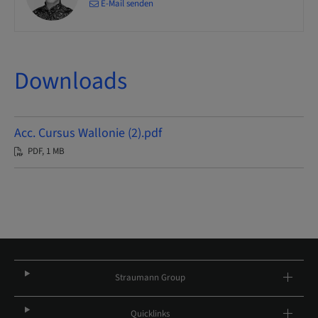
E-Mail senden
Downloads
Acc. Cursus Wallonie (2).pdf
PDF, 1 MB
Straumann Group
Quicklinks