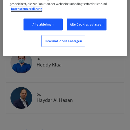
national
gespeichert, die zur Funktion der Webseite unbedingt erforderlich sind.
Datenschutzerklärung
Alle ablehnen
Alle Cookies zulassen
Referenten-Informationen
Informationen anzeigen
Dr.
Heddy Klaa
Dr.
Haydar Al Hasan