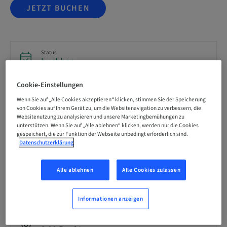
JETZT BUCHEN
Status
buchbar
Cookie-Einstellungen
Registrierungsfrist
Wenn Sie auf „Alle Cookies akzeptieren“ klicken, stimmen Sie der Speicherung
01. Okt. 2026 (UTC+1)
von Cookies auf Ihrem Gerät zu, um die Websitenavigation zu verbessern, die
Websitenutzung zu analysieren und unsere Marketingbemühungen zu
unterstützen. Wenn Sie auf „Alle ablehnen“ klicken, werden nur die Cookies
gespeichert, die zur Funktion der Webseite unbedingt erforderlich sind.
Preis pro Teilnehmer (es gelten lokale Steuern)
Datenschutzerklärung
EUR 29.00
Alle ablehnen
Alle Cookies zulassen
Sprache
Deutsch
Informationen anzeigen
Punkte