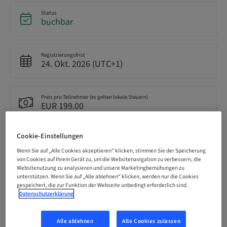
Status
buchbar
Registrierungsfrist
24. Okt. 2026 (UTC+1)
Preis pro Teilnehmer (es gelten lokale Steuern)
EUR 199.00
Cookie-Einstellungen
Sprache
Deutsch
Wenn Sie auf „Alle Cookies akzeptieren“ klicken, stimmen Sie der Speicherung
von Cookies auf Ihrem Gerät zu, um die Websitenavigation zu verbessern, die
Websitenutzung zu analysieren und unsere Marketingbemühungen zu
unterstützen. Wenn Sie auf „Alle ablehnen“ klicken, werden nur die Cookies
Punkte
gespeichert, die zur Funktion der Webseite unbedingt erforderlich sind.
8.00 Punkte
Datenschutzerklärung
Alle ablehnen
Alle Cookies zulassen
Bereitstellungsmethode