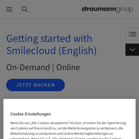
Getting started with
Smilecloud (English)
On-Demand | Online
JETZT BUCHEN
Status
Cookie-Einstellungen
buchbar
Wenn Sie auf „Alle Cookies akzeptieren“ klicken, stimmen Sie der Speicherung
von Cookies auf Ihrem Gerät zu, um die Websitenavigation zu verbessern, die
Websitenutzung zu analysieren und unsere Marketingbemühungen zu
Sprache
unterstützen. Wenn Sie auf „Alle ablehnen“ klicken, werden nur die Cookies