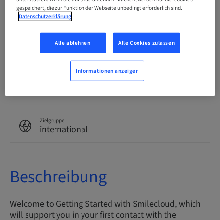
Englisch
gespeichert, die zur Funktion der Webseite unbedingt erforderlich sind.
Datenschutzerklärung
Punkte
Alle ablehnen
Alle Cookies zulassen
0.00 Punkte
Informationen anzeigen
Bereitstellungsmethode
eLearning
Zielgruppe
international
Beschreibung
Welcome to Getting Started with Smilecloud, which
will support you in your first contact with the