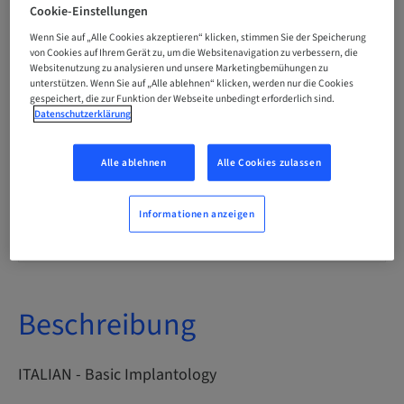
Italienisch
Cookie-Einstellungen
Wenn Sie auf „Alle Cookies akzeptieren“ klicken, stimmen Sie der Speicherung
von Cookies auf Ihrem Gerät zu, um die Websitenavigation zu verbessern, die
Websitenutzung zu analysieren und unsere Marketingbemühungen zu
Punkte
unterstützen. Wenn Sie auf „Alle ablehnen“ klicken, werden nur die Cookies
0.00 Punkte
gespeichert, die zur Funktion der Webseite unbedingt erforderlich sind.
Datenschutzerklärung
Bereitstellungsmethode
eLearning
Alle ablehnen
Alle Cookies zulassen
Informationen anzeigen
Zielgruppe
international
Beschreibung
ITALIAN - Basic Implantology