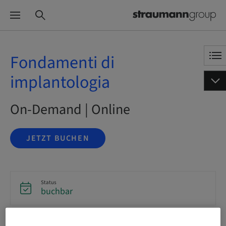
Fondamenti di
implantologia
On-Demand | Online
JETZT BUCHEN
Status
buchbar
Sprache