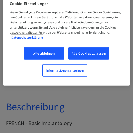
Französisch
Cookie-Einstellungen
Wenn Sie auf „Alle Cookies akzeptieren“ klicken, stimmen Sie der Speicherung
von Cookies auf Ihrem Gerät zu, um die Websitenavigation zu verbessern, die
Websitenutzung zu analysieren und unsere Marketingbemühungen zu
Punkte
unterstützen. Wenn Sie auf „Alle ablehnen“ klicken, werden nur die Cookies
0.00 Punkte
gespeichert, die zur Funktion der Webseite unbedingt erforderlich sind.
Datenschutzerklärung
Bereitstellungsmethode
eLearning
Alle ablehnen
Alle Cookies zulassen
Informationen anzeigen
Zielgruppe
international
Beschreibung
FRENCH - Basic Implantology