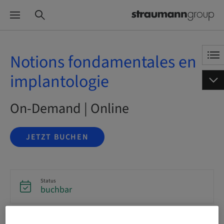
Notions fondamentales en
implantologie
On-Demand | Online
JETZT BUCHEN
Status
buchbar
Sprache