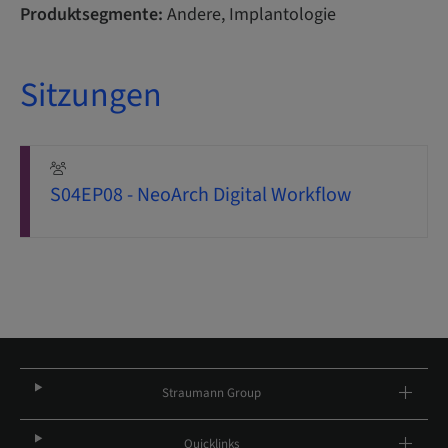
Produktsegmente:
Andere, Implantologie
Sitzungen
S04EP08 - NeoArch Digital Workflow
Straumann Group
Quicklinks