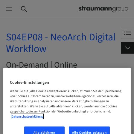
S04EP08 - NeoArch Digital
Workflow
On-Demand | Online
JETZT BUCHEN
Cookie-Einstellungen
Wenn Sie auf „Alle Cookies akzeptieren“ klicken, stimmen Sie der Speicherung
von Cookies auf Ihrem Gerät zu, um die Websitenavigation zu verbessern, die
Websitenutzung zu analysieren und unsere Marketingbemühungen zu
unterstützen. Wenn Sie auf „Alle ablehnen“ klicken, werden nur die Cookies
Status
gespeichert, die zur Funktion der Webseite unbedingt erforderlich sind.
buchbar
Datenschutzerklärung
Alle ablehnen
Alle Cookies zulassen
Sprache