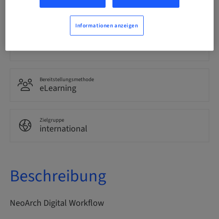
Englisch
Informationen anzeigen
Punkte
0.00 Punkte
Bereitstellungsmethode
eLearning
Zielgruppe
international
Beschreibung
NeoArch Digital Workflow