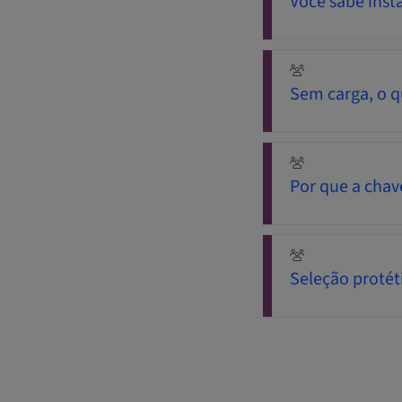
Você sabe inst
Sem carga, o q
Por que a cha
Seleção protét