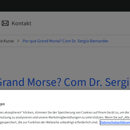
Kontakt
le Kurse
Por que Grand Morse? Com Dr. Sergio Bernardes
Grand Morse? Com Dr. Serg
s
gen
 Online
ies akzeptieren“ klicken, stimmen Sie der Speicherung von Cookies auf Ihrem Gerät zu, um die
enutzung zu analysieren und unsere Marketingbemühungen zu unterstützen. Wenn Sie auf „Alle
gespeichert, die zur Funktion der Webseite unbedingt erforderlich sind.
Datenschutzerklärun