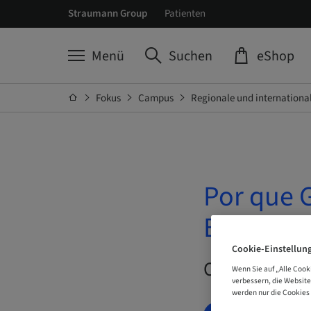
Straumann Group
Patienten
Menü
Suchen
eShop
Fokus
Campus
Regionale und internationa
Por que 
Bernarde
Cookie-Einstellun
On-Demand |
Wenn Sie auf „Alle Cook
verbessern, die Websit
werden nur die Cookies 