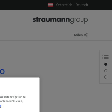
Österreich – Deutsch
Teilen
Übersicht
io
Beschreibung
Sitzungen
 Websitenavigation zu
 ablehnen“ klicken,
g