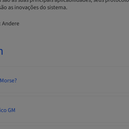
ão as suas principais aplicabilidades, seus protocolos
 são as inovações do sistema.
:
Andere
n
 Morse?
gico GM