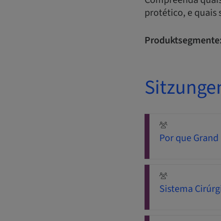
Compreenda quais s
protético, e quais
Produktsegmente
Sitzunge
Por que Grand
Sistema Cirúr