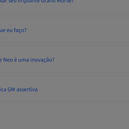
alar seu implante Grand Morse?
ue eu faço?
ve Neo é uma inovação?
ica GM assertiva