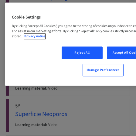
Learning material:
PDF
Cookie Settings
By clicking “Accept All Cookies”, you agree to the storing of cookies on your device to 
and assist in our marketing efforts. By clicking “Reject All” only cookies strictly necess
Manual_de_recomendaciones_para_la_correcta
stored.
Privacy notice
Neodent
Learning material:
PDF
Reject All
Accept All Coo
Manage Preferences
Superficie Acqua
Learning material:
Video
Superficie Neoporos
Learning material:
Video