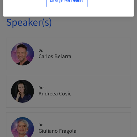
Manage Preferences
Speaker(s)
Dr.
Carlos Belarra
Dra.
Andreea Cosic
Dr.
Giuliano Fragola