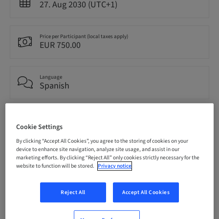
27. Aug 2030 (UTC+1)
Price per Participant (local taxes apply)
EUR 750.00
Language
Spanish
Points
0.00 Points
Cookie Settings
By clicking “Accept All Cookies”, you agree to the storing of cookies on your
device to enhance site navigation, analyze site usage, and assist in our
marketing efforts. By clicking “Reject All” only cookies strictly necessary for the
Delivery method
Theoretical
website to function will be stored.
Privacy notice
Reject All
Accept All Cookies
Audience
National