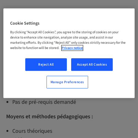
Objectifs pédagogiques :
Cookie Settings
Perfectionner ses connaissances dans la pose
By clicking “Accept All Cookies”, you agree to the storing of cookies on your
d’implants par voie crestale. Améliorer sa pratique
device to enhance site navigation, analyze site usage, and assist in our
marketing efforts. By clicking “Reject All” only cookies strictly necessary for the
pour réaliser des soulevés de sinus.
website to function will be stored.
Privacy notice
Public concerné :
Reject All
Accept All Cookies
Praticiens uniquement ou avec leur assistante
Manage Preferences
Pré-requis :
Pas de pré-requis demandé
Moyens et méthodes pédagogiques :
Cours théoriques