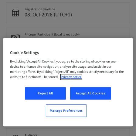
Registration deadline
08. Oct 2026 (UTC+1)
Price per Participant (local taxes apply)
EUR 600.00
Cookie Settings
Language
By clicking “Accept All Cookies”, you agree to the storing of cookies on your
Croatian
device to enhance site navigation, analyze site usage, and assist in our
marketing efforts. By clicking “Reject All” only cookies strictly necessary for the
website to function will be stored.
Privacy notice
Points
0.00 Points
Reject All
Accept All Cookies
Delivery method
Manage Preferences
Theoretical
Audience