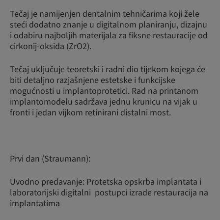
Tečaj je namijenjen dentalnim tehničarima koji žele
steći dodatno znanje u digitalnom planiranju, dizajnu
i odabiru najboljih materijala za fiksne restauracije od
cirkonij-oksida (ZrO2).
Tečaj uključuje teoretski i radni dio tijekom kojega će
biti detaljno razjašnjene estetske i funkcijske
mogućnosti u implantoprotetici. Rad na printanom
implantomodelu sadržava jednu krunicu na vijak u
fronti i jedan vijkom retinirani distalni most.
Prvi dan (Straumann):
Uvodno predavanje: Protetska opskrba implantata i
laboratorijski digitalni postupci izrade restauracija na
implantatima