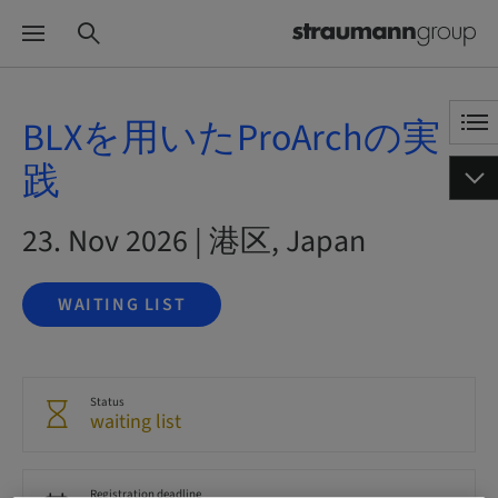
BLXを用いたProArchの実
践
23. Nov 2026 | 港区, Japan
WAITING LIST
Status
waiting list
Registration deadline