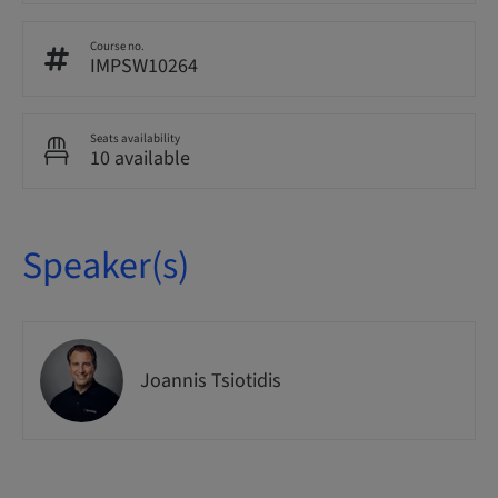
Course no.
IMPSW10264
Seats availability
10 available
Speaker(s)
Joannis Tsiotidis