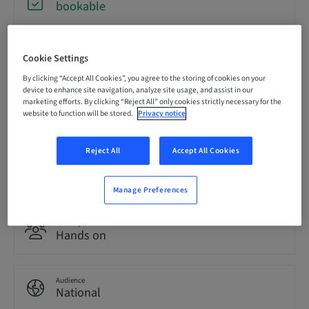
bookable
Registration deadline
Cookie Settings
21. Oct 2026 (UTC+1)
By clicking “Accept All Cookies”, you agree to the storing of cookies on your
device to enhance site navigation, analyze site usage, and assist in our
marketing efforts. By clicking “Reject All” only cookies strictly necessary for the
Language
website to function will be stored.
Privacy notice
German
Reject All
Accept All Cookies
Points
0.00 Points
Manage Preferences
Delivery method
Hands on
Audience
National