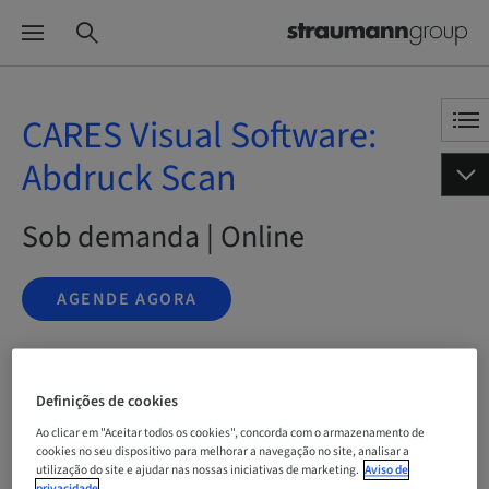
CARES Visual Software:
Abdruck Scan
Sob demanda | Online
AGENDE AGORA
Status
Definições de cookies
bookable
Ao clicar em "Aceitar todos os cookies", concorda com o armazenamento de
cookies no seu dispositivo para melhorar a navegação no site, analisar a
utilização do site e ajudar nas nossas iniciativas de marketing.
Aviso de
Idioma