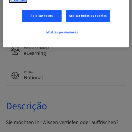
privacidade
Alemão
Rejeitar todos
Aceitar todos os cookies
Pontos
0.00 Pontos
Mostrar pormenores
Método de entrega
eLearning
Público
National
Descrição
Sie möchten Ihr Wissen vertiefen oder auffrischen?