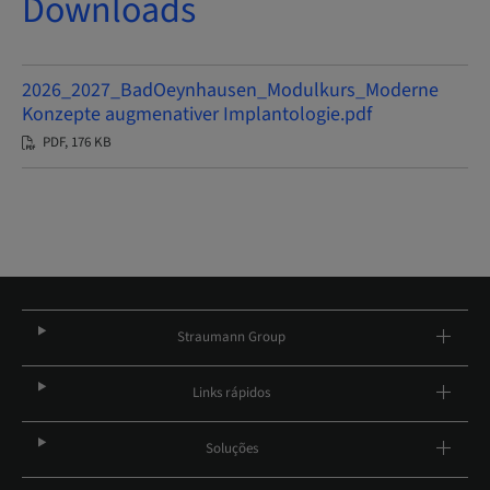
Downloads
2026_2027_BadOeynhausen_Modulkurs_Moderne
Konzepte augmenativer Implantologie.pdf
PDF, 176 KB
Straumann Group
Links rápidos
Soluções