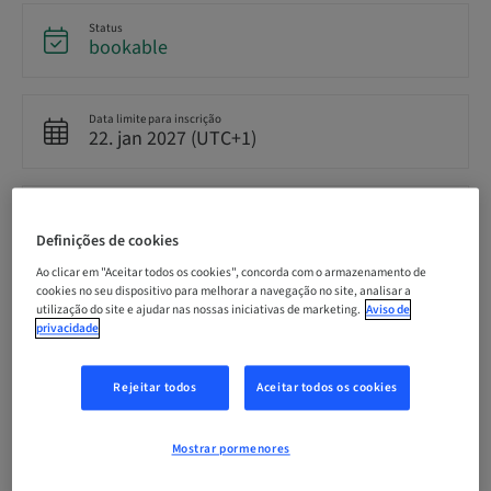
Status
bookable
Data limite para inscrição
22. jan 2027 (UTC+1)
Preço por participante (impostos locais aplicáveis)
EUR 259.00
Definições de cookies
Ao clicar em "Aceitar todos os cookies", concorda com o armazenamento de
cookies no seu dispositivo para melhorar a navegação no site, analisar a
Idioma
utilização do site e ajudar nas nossas iniciativas de marketing.
Aviso de
Alemão
privacidade
Rejeitar todos
Aceitar todos os cookies
Pontos
9.00 Pontos
Mostrar pormenores
Método de entrega