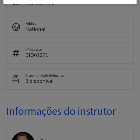
Live surgery
Público
National
Nº do curso
BIO01271
Disponibilidade de lugares
3 disponível
Informações do instrutor