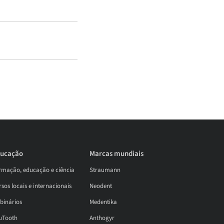
ucação
Marcas mundiais
rmação, educação e ciência
Straumann
sos locais e internacionais
Neodent
binários
Medentika
uTooth
Anthogyr