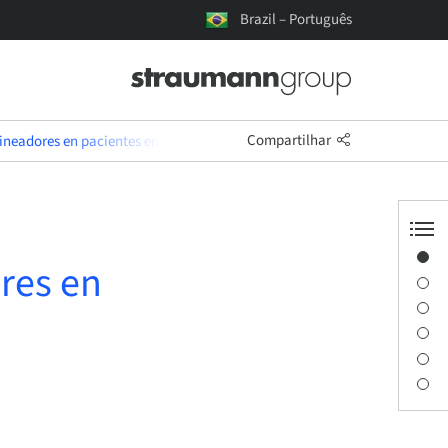
Brazil – Português
Compartilhar
lineadores en pacientes en crecimiento.
Visão geral
ores en
Informações do instrutor
Descrição
Sessões
Viagem e locais
Downloads