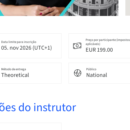
Preço por participante (impostos
Data limite para inscrição
aplicáveis)
05. nov 2026 (UTC+1)
EUR 199.00
Método de entrega
Público
Theoretical
National
ões do instrutor