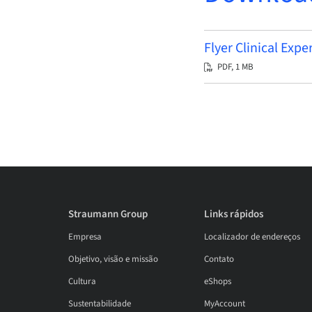
Flyer Clinical Exp
PDF, 1 MB
Straumann Group
Links rápidos
Empresa
Localizador de endereços
Objetivo, visão e missão
Contato
Cultura
eShops
Sustentabilidade
MyAccount