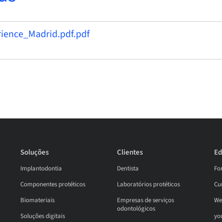
erience_Madrid.pdf.pdf
Soluções
Clientes
Ed
Implantodontia
Dentista
Fo
Componentes protéticos
Laboratórios protéticos
Cur
Biomateriais
Empresas de serviços
We
odontológicos
Soluções digitais
yo